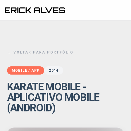
NAVEGAÇÃO
MINHA JORNADA
PORTFOLIO
←
VOLTAR PARA PORTFÓLIO
CLIENTES
MOBILE / APP
2014
KARATE MOBILE -
BLOG
APLICATIVO MOBILE
(ANDROID)
CONTATO
ORÇAMENTO