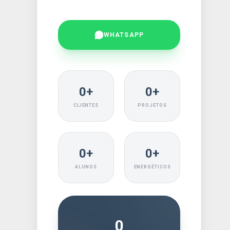
WHATSAPP
0+
0+
CLIENTES
PROJETOS
MS:
0+
0+
ALUNOS
ENERGÉTICOS
ÃO
0