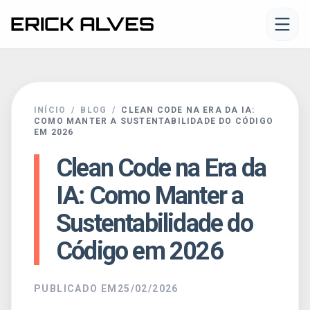
NAVEGAÇÃO
MINHA JORNADA
INÍCIO
/
BLOG
/
CLEAN CODE NA ERA DA IA:
PORTFOLIO
COMO MANTER A SUSTENTABILIDADE DO CÓDIGO
EM 2026
Clean Code na Era da
CLIENTES
IA: Como Manter a
BLOG
Sustentabilidade do
Código em 2026
CONTATO
PUBLICADO EM
25/02/2026
ORÇAMENTO