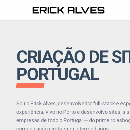
NAVEGAÇÃO
MINHA JORNADA
CRIAÇÃO DE SI
PORTFOLIO
PORTUGAL
CLIENTES
BLOG
Sou o Erick Alves, desenvolvedor full-stack e es
CONTATO
experiência. Vivo no Porto e desenvolvo sites, s
empresas de todo o Portugal — do primeiro esbo
ORÇAMENTO
comunicação direta, sem intermediários.