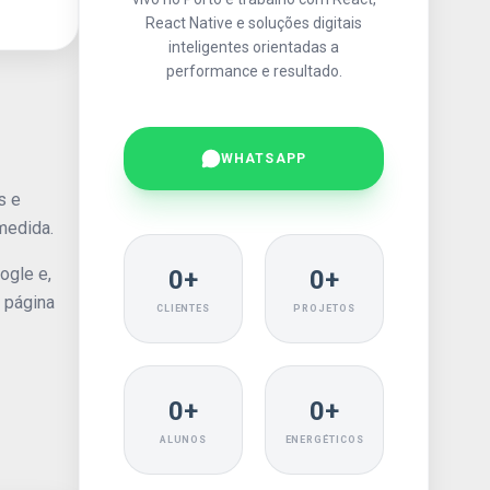
React Native e soluções digitais
inteligentes orientadas a
performance e resultado.
WHATSAPP
s e
medida.
ogle e,
0+
0+
a página
CLIENTES
PROJETOS
0+
0+
ALUNOS
ENERGÉTICOS