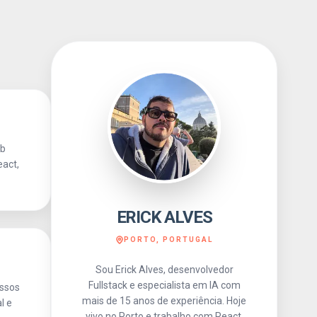
ob
eact,
ERICK ALVES
PORTO, PORTUGAL
Sou Erick Alves, desenvolvedor
Fullstack e especialista em IA com
essos
mais de 15 anos de experiência. Hoje
l e
vivo no Porto e trabalho com React,